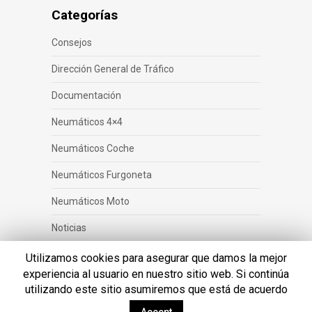
Categorías
Consejos
Dirección General de Tráfico
Documentación
Neumáticos 4×4
Neumáticos Coche
Neumáticos Furgoneta
Neumáticos Moto
Noticias
Responsabilidad social y compromiso
Utilizamos cookies para asegurar que damos la mejor
experiencia al usuario en nuestro sitio web. Si continúa
utilizando este sitio asumiremos que está de acuerdo
© 2026 Blacktire Blog |
Política de privacidad
|
Aviso legal
|
Política de