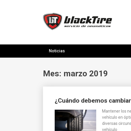
Saltar
al
contenido
Noticias
Mes: marzo 2019
¿Cuándo debemos cambiar 
Mantener los ne
vehículo en ópt
diversas circun
vehículo