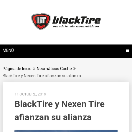
Saltar
al
contenido
MENÚ
Página de Inicio
Neumáticos Coche
BlackTire y Nexen Tire afianzan su alianza
11 OCTUBRE, 2019
BlackTire y Nexen Tire
afianzan su alianza